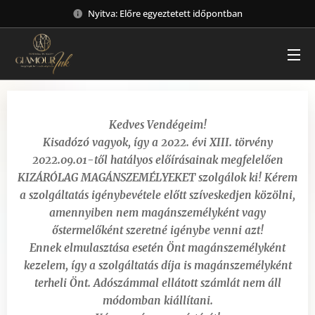
Nyitva: Előre egyeztetett időpontban
Kedves Vendégeim!
Kisadózó vagyok, így a 2022. évi XIII. törvény
2022.09.01-től hatályos előírásainak megfelelően
KIZÁRÓLAG MAGÁNSZEMÉLYEKET szolgálok ki! Kérem
a szolgáltatás igénybevétele előtt szíveskedjen közölni,
amennyiben nem magánszemélyként vagy
őstermelőként szeretné igénybe venni azt!
Ennek elmulasztása esetén Önt magánszemélyként
kezelem, így a szolgáltatás díja is magánszemélyként
terheli Önt. Adószámmal ellátott számlát nem áll
módomban kiállítani.