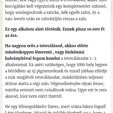
korrigálást kell végeznünk egy komplementer színnel,
hogy semlegesítsük a szürke, kék egyéb színt, és a
varr leesés után ne szürküljön vissza a szín.
Ez egy alkalom alatt történik. Ennek plusz 10.000 Ft
az ára.
Ha nagyon erős a tetoválásod, akkor előtte
mindenkeppen lézerezni , vagy biokémiai
halványítóval fogom kezelni
a tetoválásodat 1-2
alkalommal. Ez azért szükséges, hogy több hely legyen
a bőrödben az új pigmenteknek és minél jobban elfedje
a már meglévői tetoválásodat, máskülönben teljesen
átütne alatta a régi szín. Végeredménybe olyan lenne,
mintha semmit nem csináltunk volna. Ugye ezt te sem
akarod, hisz nem ezért fizettél.
Ne egy félmegoldásért fizess, mert utána bánni fogod!
Légy türelmes, kitartó és inkább törekedj arra, hogy a