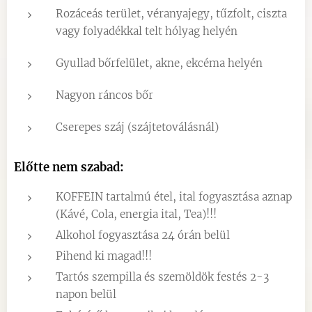
Rozáceás terület, véranyajegy, tűzfolt, ciszta
vagy folyadékkal telt hólyag helyén
Gyullad bőrfelület, akne, ekcéma helyén
Nagyon ráncos bőr
Cserepes száj (szájtetoválásnál)
Előtte nem szabad:
KOFFEIN tartalmú étel, ital fogyasztása aznap
(Kávé, Cola, energia ital, Tea)!!!
Alkohol fogyasztása 24 órán belül
Pihend ki magad!!!
Tartós szempilla és szemöldök festés 2-3
napon belül