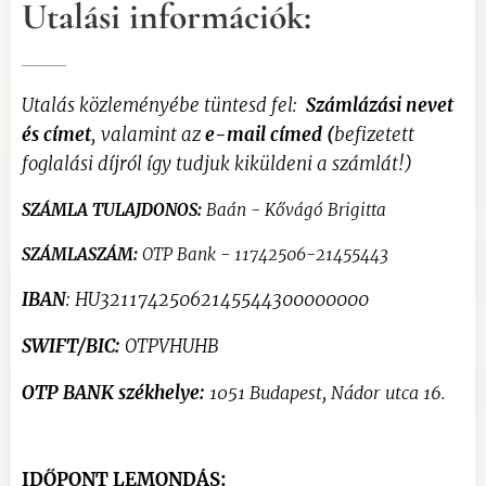
Utalási információk:
Utalás közleményébe tüntesd fel:
Számlázási nevet
és címet
, valamint az
e-mail címed
(
befizetett
foglalási díjról így tudjuk kiküldeni a számlát!)
SZÁMLA TULAJDONOS:
Baán - Kővágó Brigitta
SZÁMLASZÁM:
OTP Bank - 11742506-21455443
IBAN
: HU32117425062145544300000000
SWIFT/BIC:
OTPVHUHB
OTP BANK székhelye:
1051 Budapest, Nádor utca 16.
IDŐPONT LEMONDÁS: