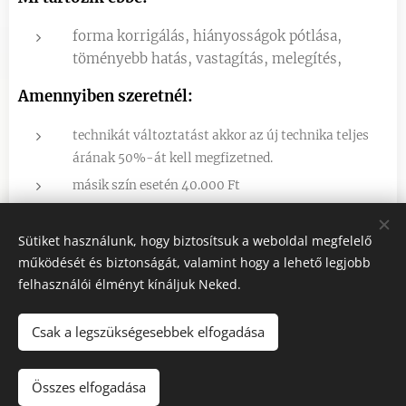
forma korrigálás, hiányosságok pótlása,
töményebb hatás, vastagítás, melegítés,
Amennyiben szeretnél:
technikát változtatást akkor az új technika teljes
árának 50%-át kell megfizetned.
másik szín esetén 40.000 Ft
Sütiket használunk, hogy biztosítsuk a weboldal megfelelő
működését és biztonságát, valamint hogy a lehető legjobb
felhasználói élményt kínáljuk Neked.
Csak a legszükségesebbek elfogadása
Bejelentkezés: 0630/993-9233 Cím: 1115. Bp. Bartók Béla út
132. , csengő: 66.
Összes elfogadása
Az oldalt a
Webnode
működteti
Sütik