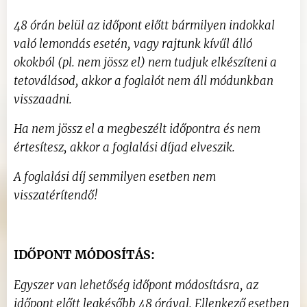
48 órán belül az időpont előtt bármilyen indokkal
való lemondás esetén, vagy rajtunk kívűl álló
okokból (pl. nem jössz el) nem tudjuk elkészíteni a
tetoválásod, akkor a foglalót nem áll módunkban
visszaadni.
Ha nem jössz el a megbeszélt időpontra és nem
értesítesz, akkor a foglalási díjad elveszik.
A foglalási díj semmilyen esetben nem
visszatérítendő!
IDŐPONT MÓDOSÍTÁS:
Egyszer van lehetőség időpont módosításra, az
időpont előtt legkésőbb 48 órával. Ellenkező esetben