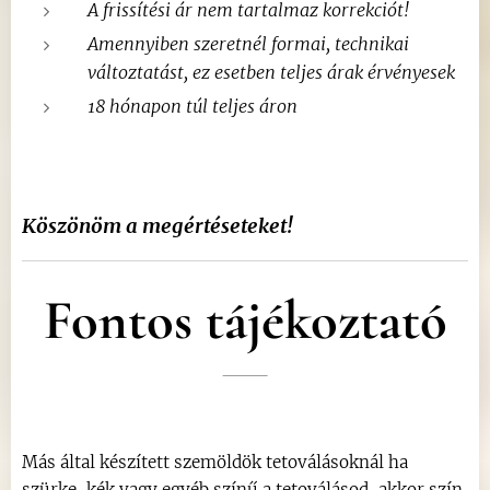
A frissítési ár nem tartalmaz korrekciót!
Amennyiben szeretnél formai, technikai
változtatást, ez esetben teljes árak érvényesek
18 hónapon túl teljes áron
Köszönöm a megértéseteket!
Fontos tájékoztató
Más által készített szemöldök tetoválásoknál ha
szürke, kék vagy egyéb színű a tetoválásod, akkor szín