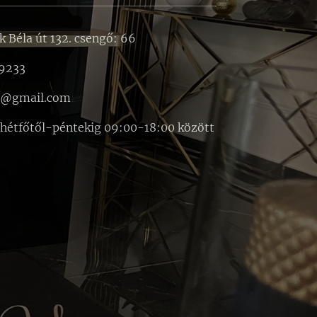
k Béla út 132. csengő: 66
9233
o@gmail.com
 hétfőtől-péntekig 09:00-18:00 között