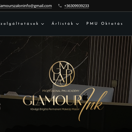
lamourszaloninfo@gmail.com
+36309939233
Szolgáltatások
Árlisták
PMU Oktatás