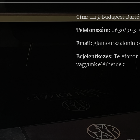
Cím
: 1115. Budapest Bartó
Telefonszám:
0630/993-
Email:
glamourszaloninf
Bejelentkezés:
Telefonon
vagyunk elérhetőek.