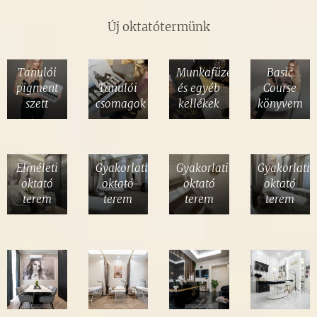
Új oktatótermünk
Tanulói
Munkafüzet
Basic
pigment
Tanulói
és egyéb
Course
szett
csomagok
kellékek
könyvem
Elméleti
Gyakorlati
Gyakorlatilag
Gyakorlati
oktató
oktató
oktató
oktató
terem
terem
terem
terem