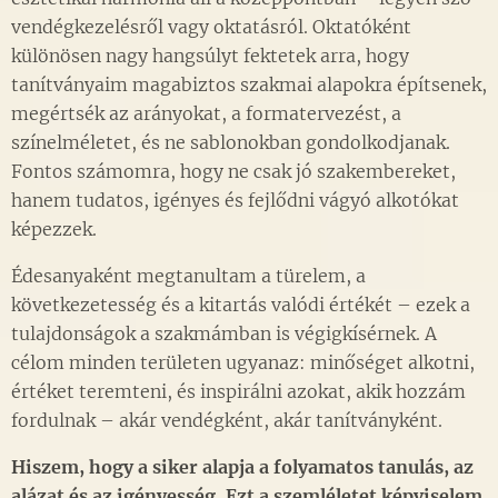
vendégkezelésről vagy oktatásról. Oktatóként
különösen nagy hangsúlyt fektetek arra, hogy
tanítványaim magabiztos szakmai alapokra építsenek,
megértsék az arányokat, a formatervezést, a
színelméletet, és ne sablonokban gondolkodjanak.
Fontos számomra, hogy ne csak jó szakembereket,
hanem tudatos, igényes és fejlődni vágyó alkotókat
képezzek.
Édesanyaként megtanultam a türelem, a
következetesség és a kitartás valódi értékét – ezek a
tulajdonságok a szakmámban is végigkísérnek. A
célom minden területen ugyanaz: minőséget alkotni,
értéket teremteni, és inspirálni azokat, akik hozzám
fordulnak – akár vendégként, akár tanítványként.
Hiszem, hogy a siker alapja a folyamatos tanulás, az
alázat és az igényesség. Ezt a szemléletet képviselem