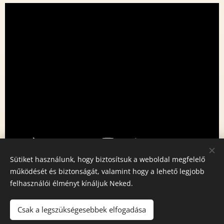
Sütiket használunk, hogy biztosítsuk a weboldal megfelelő
működését és biztonságát, valamint hogy a lehető legjobb
felhasználói élményt kínáljuk Neked.
Csak a legszükségesebbek elfogadása
Bejelentkezés: 0630/993-9233 Cím: 1115. Bp. Bartók Béla út