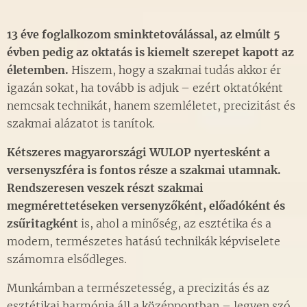
13 éve foglalkozom sminktetoválással, az elmúlt 5
évben pedig az oktatás is kiemelt szerepet kapott az
életemben.
Hiszem, hogy a szakmai tudás akkor ér
igazán sokat, ha tovább is adjuk – ezért oktatóként
nemcsak technikát, hanem szemléletet, precizitást és
szakmai alázatot is tanítok.
Kétszeres magyarországi WULOP nyertesként a
versenyszféra is fontos része a szakmai utamnak.
Rendszeresen veszek részt szakmai
megmérettetéseken versenyzőként, előadóként és
zsűritagként
is, ahol a minőség, az esztétika és a
modern, természetes hatású technikák képviselete
számomra elsődleges.
Munkámban a természetesség, a precizitás és az
esztétikai harmónia áll a középpontban – legyen szó