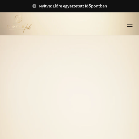
Nyitva: Előre egyeztetett időpontban