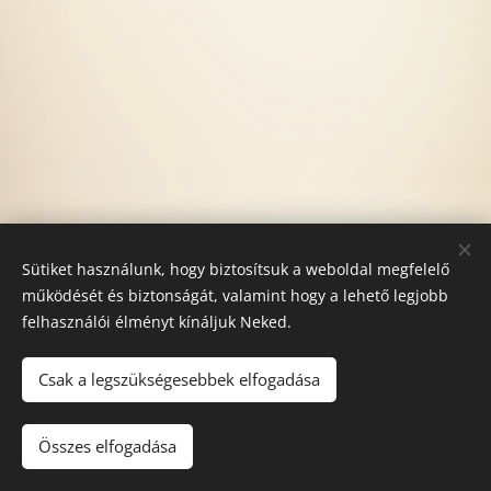
Sütiket használunk, hogy biztosítsuk a weboldal megfelelő
működését és biztonságát, valamint hogy a lehető legjobb
felhasználói élményt kínáljuk Neked.
Csak a legszükségesebbek elfogadása
Bejelentkezés: 0630/993-9233 Cím: 1115. Bp. Bartók Béla út
132. , csengő: 66.
Összes elfogadása
Az oldalt a
Webnode
működteti
Sütik