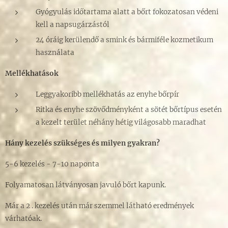
Gyógyulás időtartama alatt a bőrt fokozatosan védeni
kell a napsugárzástól
24 óráig kerülendő a smink és bármiféle kozmetikum
használata
Mellékhatások
Leggyakoribb mellékhatás az enyhe bőrpír
Ritka és enyhe szövődményként a sötét bőrtípus esetén
a kezelt terület néhány hétig világosabb maradhat
Hány kezelés szükséges és milyen gyakran?
5-6 kezelés - 7-10 naponta
Folyamatosan látványosan javuló bőrt kapunk.
Már a 2 . kezelés után már szemmel látható eredmények
várhatóak.