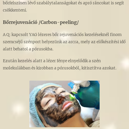
bőrfelszínen lévő szabálytalanságokat és apró ráncokat is segít
csökkenteni.
Bőrrejuvenáció /Carbon-peeling/
A Q: kapcsolt YAG lézeres bőr rejuvenációs kezeléseknél finom
szemcséjű szénport helyezünk az arcra, mely az előkészítési idő
alatt behatol a pórusokba.
Ezután kezelés alatt a lézer fénye elnyelődik a szén
molekulákban és kirobban a pórusokból, kitisztítva azokat.