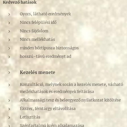
Kedvező hatások
Gyors, látható eredmények
Nincs felépülési idő
Nincs fájdalom
Nincs mellékhatás
minden bőrtípusra biztonságos
hosszú-távú eredményt ad
Kezelés menete
Konzultáció, melynek során a kezelés menete, várható
mellékhatások és eredmények feltárása
Alkalmassági tesz és beleegyező nyilatkozat kitöltése
Ékszer, fémtárgy eltávolítása
Letisztítás
Széntartalmú krém alkalamazása