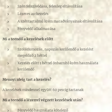
Szén felszívódása, felesleg eltávolítása
Lézeres arckezelés
A széntartalmú krém maradványainak eltávolítása
Fényvédő alkalmazása
Mi a teendő a kezelések előtt
Szoláriumozás, napozás kerülendő a kezelést
megelőző 2 héttel
Kezelés előtt 1 héttel önbarnító krém használata
kerülendő
Mennyi ideig tart a kezelés?
A kezelések mindennel együtt 60 percig tartanak
Mi a teendő a lézerrel végzett kezelések után?
Fényvédő használata kötelező