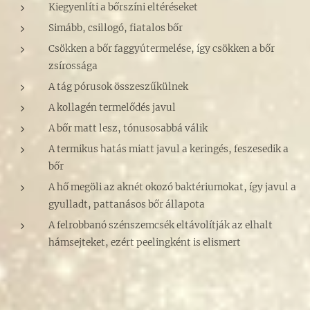
Kiegyenlíti a bőrszíni eltéréseket
Simább, csillogó, fiatalos bőr
Csökken a bőr faggyútermelése, így csökken a bőr
zsírossága
A tág pórusok összeszűkülnek
A kollagén termelődés javul
A bőr matt lesz, tónusosabbá válik
A termikus hatás miatt javul a keringés, feszesedik a
bőr
A hő megöli az aknét okozó baktériumokat, így javul a
gyulladt, pattanásos bőr állapota
A felrobbanó szénszemcsék eltávolítják az elhalt
hámsejteket, ezért peelingként is elismert