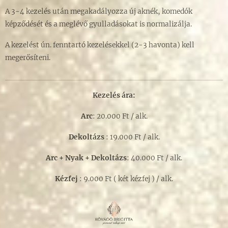
A 3-4 kezelés után megakadályozza új aknék, komedók
képződését és a meglévő gyulladásokat is normalizálja.
A kezelést ún. fenntartó kezelésekkel (2-3 havonta) kell
megerősíteni.
Kezelés ára:
Arc
: 20.000 Ft / alk.
Dekoltázs
: 19.000 Ft / alk.
Arc + Nyak + Dekoltázs
: 40.000 Ft / alk.
Kézfej
: 9.000 Ft ( két kézfej ) / alk.