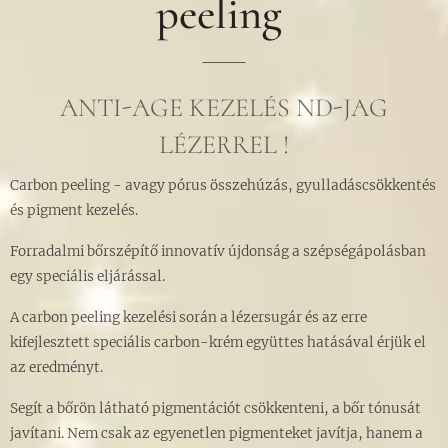
peeling
ANTI-AGE KEZELÉS ND-JAG
LÉZERREL !
Carbon peeling - avagy pórus összehúzás, gyulladáscsökkentés
és pigment kezelés.
Forradalmi bőrszépítő innovatív újdonság a szépségápolásban
egy speciális eljárással.
A carbon peeling kezelési során a lézersugár és az erre
kifejlesztett speciális carbon-krém együttes hatásával érjük el
az eredményt.
Segít a bőrön látható pigmentációt csökkenteni, a bőr tónusát
javítani. Nem csak az egyenetlen pigmenteket javítja, hanem a