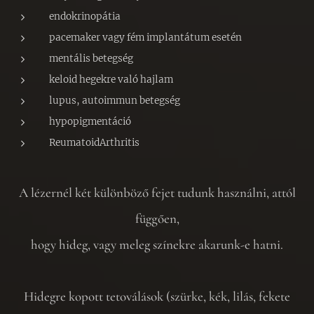
endokrinopátia
pacemaker vagy fém implantátum esetén
mentális betegség
keloid hegekre való hajlam
lupus, autoimmun betegség
hypopigmentáció
ReumatoidArthritis
A lézernél két különböző fejet tudunk használni, attól
függően,
hogy hideg, vagy meleg színekre akarunk-e hatni.
Hidegre kopott tetoválások (szürke, kék, lilás, fekete