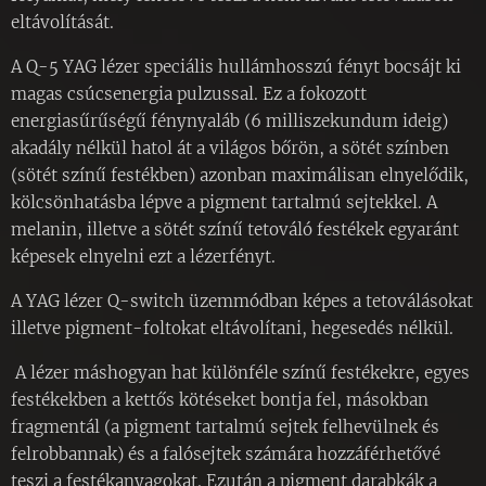
eltávolítását.
A Q-5 YAG lézer speciális hullámhosszú fényt bocsájt ki
magas csúcsenergia pulzussal. Ez a fokozott
energiasűrűségű fénynyaláb (6 milliszekundum ideig)
akadály nélkül hatol át a világos bőrön, a sötét színben
(sötét színű festékben) azonban maximálisan elnyelődik,
kölcsönhatásba lépve a pigment tartalmú sejtekkel. A
melanin, illetve a sötét színű tetováló festékek egyaránt
képesek elnyelni ezt a lézerfényt.
A YAG lézer Q-switch üzemmódban képes a tetoválásokat
illetve pigment-foltokat eltávolítani, hegesedés nélkül.
A lézer máshogyan hat különféle színű festékekre, egyes
festékekben a kettős kötéseket bontja fel, másokban
fragmentál (a pigment tartalmú sejtek felhevülnek és
felrobbannak) és a falósejtek számára hozzáférhetővé
teszi a festékanyagokat. Ezután a pigment darabkák a