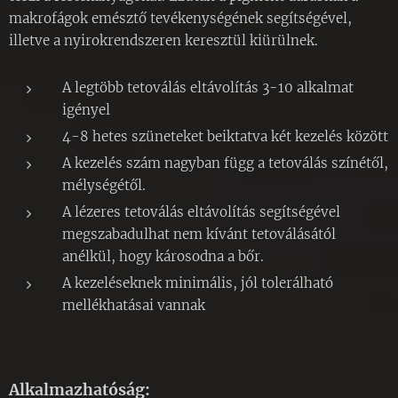
makrofágok emésztő tevékenységének segítségével,
illetve a nyirokrendszeren keresztül kiürülnek.
A legtöbb tetoválás eltávolítás 3-10 alkalmat
igényel
4-8 hetes szüneteket beiktatva két kezelés között
A kezelés szám nagyban függ a tetoválás színétől,
mélységétől.
A lézeres tetoválás eltávolítás segítségével
megszabadulhat nem kívánt tetoválásától
anélkül, hogy károsodna a bőr.
A kezeléseknek minimális, jól tolerálható
mellékhatásai vannak
Alkalmazhatóság: