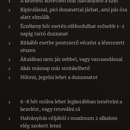
A kezelést követően már halványabb a szín
Kipirulással, pici duzanattal járhat, ami pár óra
alatt elmúlik
Érzékeny bőr esetén előfordulhat erősebb 1-2
napig tartó duzzanat
Ritkább esetbe pontszerű vérzést a lézerezett
részen
Általában nem jár sebbel, vagy varrasodással
Akár másnap már sminkelhető
Hűteni, jegelni lehet a duzzanatot
6-8 hét múlva lehet legkorábban ismételni a
kezelést, vagy tetoválni rá
Halványítás céljából 1 maximum 2 alkalom
elég szokott lenni