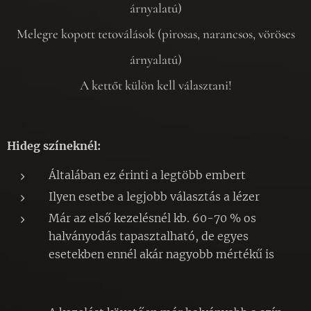
árnyalatú)
Melegre kopott tetoválások (pirosas, narancsos, vöröses
árnyalatú)
A kettőt külön kell választani!
Hideg színeknél:
Általában ez érinti a legtöbb embert
Ilyen esetbe a legjobb választás a lézer
Már az első kezelésnél kb. 60-70 % os
halványodás tapasztalható, de egyes
esetekben ennél akár nagyobb mértékű is