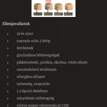
Ellenjavallatok
18 év alatt
napozás után 2 hétig
fertőzések
gyulladásos bőrbetegségek
pikkelysömör, porfíria, ekcéma, vörös sömör
rosszindulatú elváltozás
allergikus állapot
terhesség, szoptatás
1.2 típusú diabétesz
szisztémás vérbetegség
súlyos magas vérnyomás és CHD