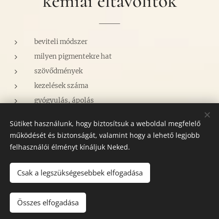
kémiai eltávolítók
beviteli módszer
milyen pigmentekre hat
szövődmények
kezelések száma
gyógyulás, ápolás
Sütiket használunk, hogy biztosítsuk a weboldal megfelelő
működését és biztonságát, valamint hogy a lehető legjobb
felhasználói élményt kínáljuk Neked.
Csak a legszükségesebbek elfogadása
Bejelentkezés: 0630/993-9233 Cím: 1115. Bp. Bartók Béla út
132. , csengő: 66.
Összes elfogadása
Az oldalt a
Webnode
működteti
Sütik