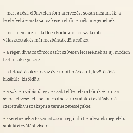
- mert a régi, előnytelen formatervezést sokan megunták, a
lefelé ívelő vonalakat szívesen eltűntetnék, megemelnék
- mert nem néztek kellően körbe amikor szakembert
választottak és már megbánták döntésüket
- a régen divatos tömör satírt szívesen lecserélnék az új, modern
technikák egyikére
- a tetoválások színe az évek alatt módosult, kivörösödött,
kikékült, kizöldült
- a sok tetoválástól egyre csak telítettebb a bőrük és furcsa
színeket vesz fel- sokan csalódtak a sminktetoválásban és
szeretnék visszakapni a természetességüket
- szeretnének a folyamatosan megújuló trendeknek megfelelő
sminktetoválást viselni