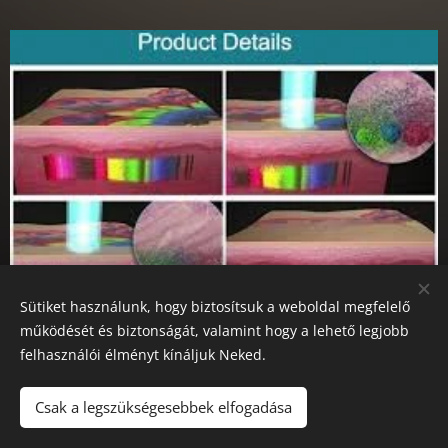
Sütiket használunk, hogy biztosítsuk a weboldal megfelelő
működését és biztonságát, valamint hogy a lehető legjobb
Tetoválás és pigment-folt eltávolítás
felhasználói élményt kínáljuk Neked.
Csak a legszükségesebbek elfogadása
Bejelentkezés: 0630/993-9233 Cím: 1115. Bp. Bartók Béla út