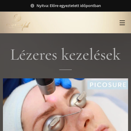
Nyitva: Előre egyeztetett időpontban
Lézeres kezelések